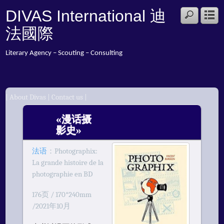
DIVAS International 迪
法國際
Literary Agency – Scouting – Consulting
|
About Divas
|
Contact us
|
OCT
«漫话摄
26
影史»
2021
法语
：Photographix:
La grande histoire de la
photographie en BD
176页 / 170*240mm
/2021年10月