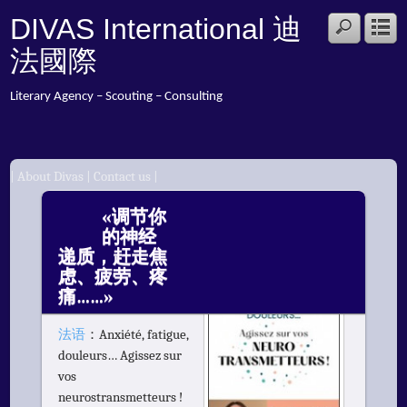
DIVAS International 迪
法國際
Literary Agency – Scouting – Consulting
|
About Divas
|
Contact us
|
APR
«调节你
26
的神经
2024
递质，赶走焦
虑、疲劳、疼
痛……»
法语
：Anxiété, fatigue,
douleurs… Agissez sur
vos
neurostransmetteurs !