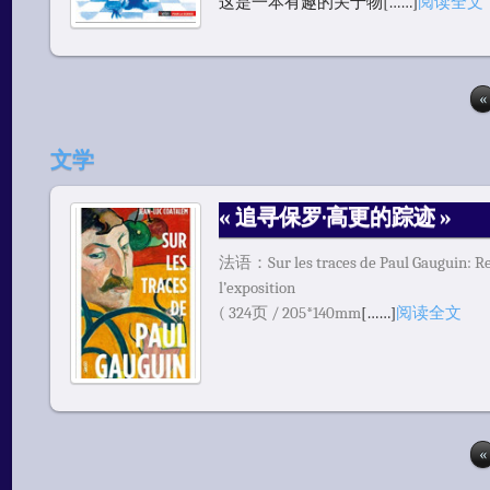
这是一本有趣的关于物[……]
阅读全文
«
文学
« 追寻保罗·高更的踪迹 »
法语：Sur les traces de Paul Gauguin: Rem
l’exposition
( 324页 / 205*140mm
[……]
阅读全文
«