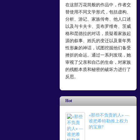
在这部万花筒般的作品中，作者交
替使用不同文学形式，包括虚构、
分析、游记、家族传奇、他人口述
以及与卡夫卡、贡布罗维奇、茨威
格和昆德拉的对话，质疑着家族起
源的叙事、姓氏的变迁以及童年男
性形象的神话，试图挖掘他们备受
挫折的命运。通过一系列发现，她
审视了父亲和自己的生命，对家族
的残酷本质和秘密的破坏力进行了
反思。
Hot
«那些不负责的人» —
谁把希特勒推上权力
的宝座?