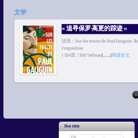
文学
« 追寻保罗·高更的踪迹 »
法语：Sur les traces de Paul Gauguin: Rem
l’exposition
( 324页 / 205*140mm
[……]
阅读全文
«
Hot title