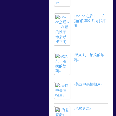
«MeToo之后 » —- 在
新的性革命后寻找平
衡
«致幻剂，治病的禁
药»
«美国中央情报局»
«治愈衰老»